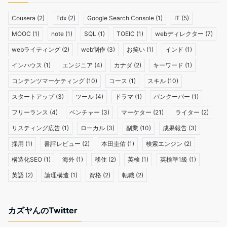
Cousera
(2)
Edx
(2)
Google Search Console
(1)
IT
(5)
MOOC
(1)
note
(1)
SQL
(1)
TOEIC
(1)
webディレクター
(7)
webライティング
(2)
web制作
(3)
お笑い
(1)
インド
(1)
インハウス
(1)
エンジニア
(4)
カナダ
(2)
キーワード
(1)
コンテンツマーケティング
(10)
コース
(1)
スキル
(10)
スタートアップ
(3)
ツール
(4)
ドラマ
(1)
バンクーバー
(1)
フリーランス
(4)
ベンチャー
(3)
マーケター
(21)
ライター
(2)
リスティング広告
(1)
ローカル
(3)
副業
(10)
成果報告
(3)
採用
(1)
書評レビュー
(2)
本田圭佑
(1)
検索エンジン
(2)
構造化SEO
(1)
海外
(1)
移住
(2)
英検
(1)
英検準1級
(1)
英語
(2)
論理構造
(1)
資格
(2)
転職
(2)
カズヤんのTwitter