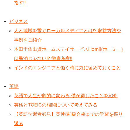
指す!!
ビジネス
人と地域を繋ぐローカルメディアとは!? 収益方法や
事例をご紹介
本田圭佑出資ホームステイサービスHomii(ホーミー)
は民泊じゃない!? 徹底考察!!
インドのエンジニアと働く時に気に留めておくこと
英語
英語で人生が劇的に変わる 僕が得したことを紹介
英検とTOEICの相関について考えてみる
【英語学習者必見】英検準1級合格までの学習を振り
返る