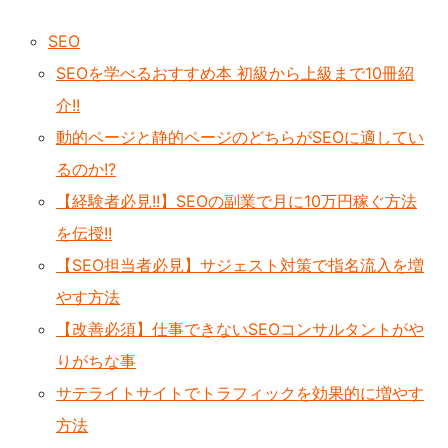
SEO
SEOを学べるおすすめ本 初級から上級まで10冊紹
介!!
動的ページと静的ページのどちらがSEOに適してい
るのか!?
【経験者必見!!】SEOの副業で月に10万円稼ぐ方法
を伝授!!
【SEO担当者必見】サジェスト対策で指名流入を増
やす方法
【改善必須】仕事できないSEOコンサルタントがや
りがちな事
サテライトサイトでトラフィックを効果的に増やす
方法