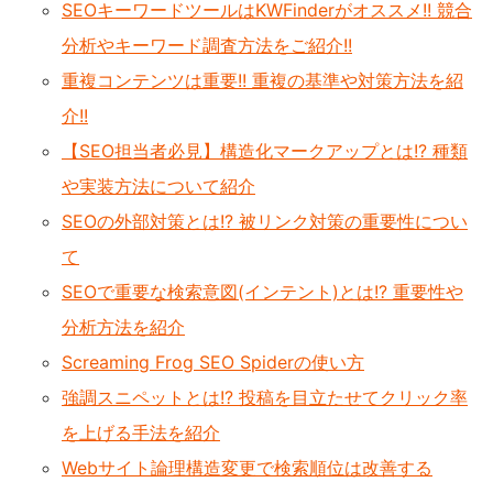
SEOキーワードツールはKWFinderがオススメ!! 競合
分析やキーワード調査方法をご紹介!!
重複コンテンツは重要!! 重複の基準や対策方法を紹
介!!
【SEO担当者必見】構造化マークアップとは!? 種類
や実装方法について紹介
SEOの外部対策とは!? 被リンク対策の重要性につい
て
SEOで重要な検索意図(インテント)とは!? 重要性や
分析方法を紹介
Screaming Frog SEO Spiderの使い方
強調スニペットとは!? 投稿を目立たせてクリック率
を上げる手法を紹介
Webサイト論理構造変更で検索順位は改善する