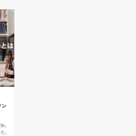
リン
ばれ、
した。