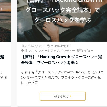
2019年7月20日
2019年12月1日
IT
,
スキル
,
スタートアップ
,
ベンチャー
,
書評レビュー
が超
【書評】「Hacking Growth グロースハック完
全読本」でグーロスハックを学ぶ
前、
そもそも「グロースハック(Growth Hack)」とはシリコ
書きま
ンバレーでできた概念で、プロダクトグロースのため
に、ただ広
続きを読む