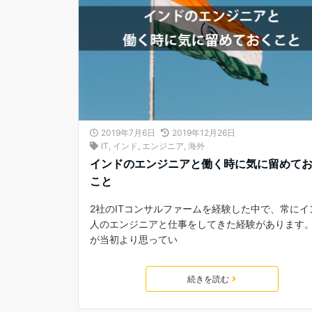
2019年7月6日
2019年12月26日
IT
,
インド
,
エンジニア
,
海外
インドのエンジニアと働く時に気に留めて
こと
2社のITコンサルファームを経験した中で、常にイ
人のエンジニアと仕事をしてきた経験があります。
が当初より思ってい
続きを読む