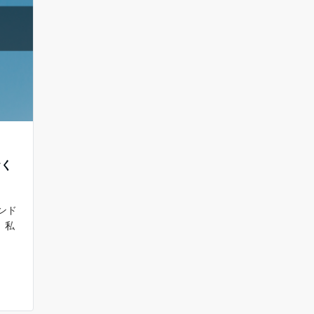
おく
ンド
 私