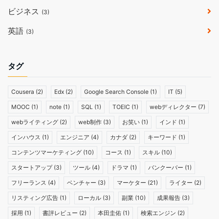
ビジネス
(3)
英語
(3)
タグ
Cousera
(2)
Edx
(2)
Google Search Console
(1)
IT
(5)
MOOC
(1)
note
(1)
SQL
(1)
TOEIC
(1)
webディレクター
(7)
webライティング
(2)
web制作
(3)
お笑い
(1)
インド
(1)
インハウス
(1)
エンジニア
(4)
カナダ
(2)
キーワード
(1)
コンテンツマーケティング
(10)
コース
(1)
スキル
(10)
スタートアップ
(3)
ツール
(4)
ドラマ
(1)
バンクーバー
(1)
フリーランス
(4)
ベンチャー
(3)
マーケター
(21)
ライター
(2)
リスティング広告
(1)
ローカル
(3)
副業
(10)
成果報告
(3)
採用
(1)
書評レビュー
(2)
本田圭佑
(1)
検索エンジン
(2)