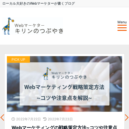
ローカル大好きのWebマーケターが書くブログ
Menu
PICK UP
P
2022年7月22日
2022年7月23日
Webマーケティングの戦略策定方法~コツや注意点