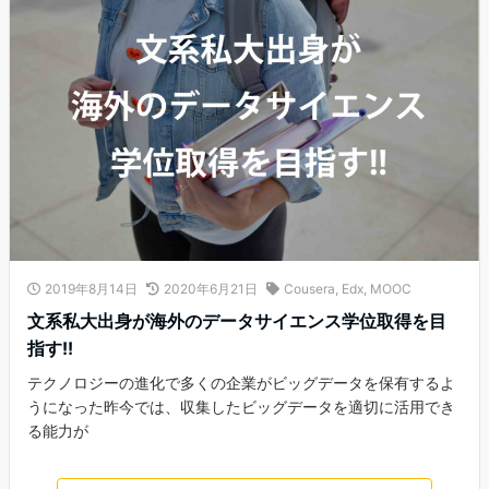
2019年8月14日
2020年6月21日
Cousera
,
Edx
,
MOOC
文系私大出身が海外のデータサイエンス学位取得を目
指す!!
テクノロジーの進化で多くの企業がビッグデータを保有するよ
うになった昨今では、収集したビッグデータを適切に活用でき
る能力が