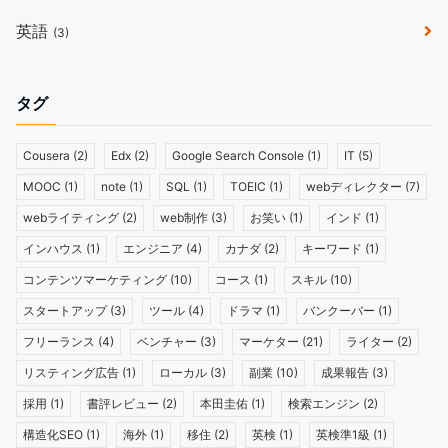
英語
(3)
タグ
Cousera
(2)
Edx
(2)
Google Search Console
(1)
IT
(5)
MOOC
(1)
note
(1)
SQL
(1)
TOEIC
(1)
webディレクター
(7)
webライティング
(2)
web制作
(3)
お笑い
(1)
インド
(1)
インハウス
(1)
エンジニア
(4)
カナダ
(2)
キーワード
(1)
コンテンツマーケティング
(10)
コース
(1)
スキル
(10)
スタートアップ
(3)
ツール
(4)
ドラマ
(1)
バンクーバー
(1)
フリーランス
(4)
ベンチャー
(3)
マーケター
(21)
ライター
(2)
リスティング広告
(1)
ローカル
(3)
副業
(10)
成果報告
(3)
採用
(1)
書評レビュー
(2)
本田圭佑
(1)
検索エンジン
(2)
構造化SEO
(1)
海外
(1)
移住
(2)
英検
(1)
英検準1級
(1)