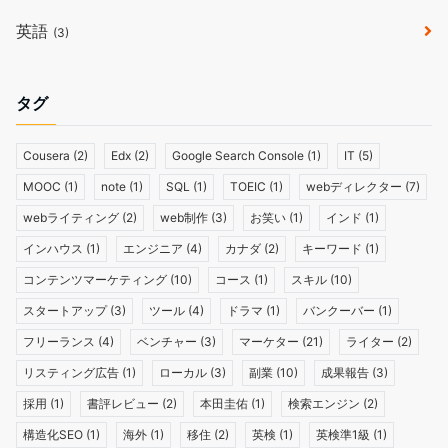
英語
(3)
タグ
Cousera
(2)
Edx
(2)
Google Search Console
(1)
IT
(5)
MOOC
(1)
note
(1)
SQL
(1)
TOEIC
(1)
webディレクター
(7)
webライティング
(2)
web制作
(3)
お笑い
(1)
インド
(1)
インハウス
(1)
エンジニア
(4)
カナダ
(2)
キーワード
(1)
コンテンツマーケティング
(10)
コース
(1)
スキル
(10)
スタートアップ
(3)
ツール
(4)
ドラマ
(1)
バンクーバー
(1)
フリーランス
(4)
ベンチャー
(3)
マーケター
(21)
ライター
(2)
リスティング広告
(1)
ローカル
(3)
副業
(10)
成果報告
(3)
採用
(1)
書評レビュー
(2)
本田圭佑
(1)
検索エンジン
(2)
構造化SEO
(1)
海外
(1)
移住
(2)
英検
(1)
英検準1級
(1)