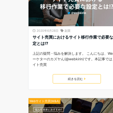
2020年6月28日
副業
サイト売買におけるサイト移行作業で必要
定とは!?
上記の疑問・悩みを解決します。 こんにちは、We
ーケターのカズヤん(@webkirin)です。本記事で
イト売買
続きを読む
Webサイト売買(M&A)