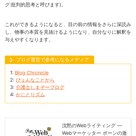
グ:批判的思考と呼びます)。
これができるようになると、目の前の情報をさらに深読み
し、物事の本質を見抜けるようになり、自分なりに解釈を
与えやすくなります。
ブログ運営で参考になるメディア
1:
Blog Chronicle
2:
ぴょんなことから
3:
介護士しまぞーブログ
4:
かじとりズム
沈黙のWebライティング —
Webマーケッター ボーンの激