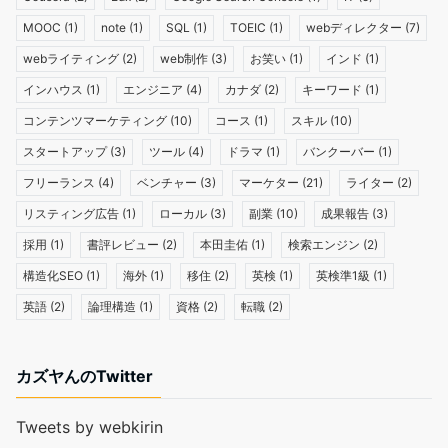
MOOC
(1)
note
(1)
SQL
(1)
TOEIC
(1)
webディレクター
(7)
webライティング
(2)
web制作
(3)
お笑い
(1)
インド
(1)
インハウス
(1)
エンジニア
(4)
カナダ
(2)
キーワード
(1)
コンテンツマーケティング
(10)
コース
(1)
スキル
(10)
スタートアップ
(3)
ツール
(4)
ドラマ
(1)
バンクーバー
(1)
フリーランス
(4)
ベンチャー
(3)
マーケター
(21)
ライター
(2)
リスティング広告
(1)
ローカル
(3)
副業
(10)
成果報告
(3)
採用
(1)
書評レビュー
(2)
本田圭佑
(1)
検索エンジン
(2)
構造化SEO
(1)
海外
(1)
移住
(2)
英検
(1)
英検準1級
(1)
英語
(2)
論理構造
(1)
資格
(2)
転職
(2)
カズヤんのTwitter
Tweets by webkirin