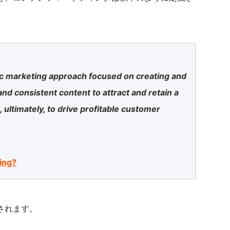
ic marketing approach focused on creating and
 and consistent content to attract and retain a
 ultimately, to drive profitable customer
ing?
されます。