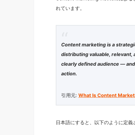
れています。
Content marketing is a strateg
distributing valuable, relevant,
clearly defined audience — and,
action.
引用元:
What Is Content Market
日本語にすると、以下のように定義