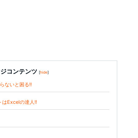
ージコンテンツ
[
hide
]
を知らないと困る!!
Excelの達人!!