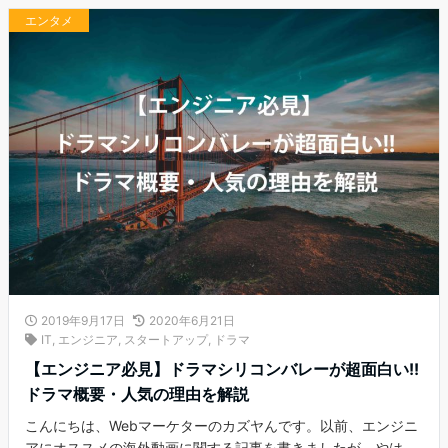
エンタメ
2019年9月17日
2020年6月21日
IT
,
エンジニア
,
スタートアップ
,
ドラマ
【エンジニア必見】ドラマシリコンバレーが超面白い!!
ドラマ概要・人気の理由を解説
こんにちは、Webマーケターのカズヤんです。以前、エンジニ
アにオススメの海外動画に関する記事を書きましたが、やは