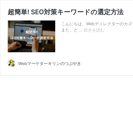
超簡単! SEO対策キーワードの選定方法
こんにちは、Webディレクターのカ
超
また、ど …
続きを読む
簡
単!
SEO
対
策
Webマーケターキリンのつぶやき
キ
ー
ワ
ー
ド
の
選
定
方
法